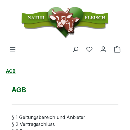
Zum Hauptinhalt springen
Du hast 0 Produ
Ware
AGB
AGB
§ 1 Geltungsbereich und Anbieter
§ 2 Vertragsschluss